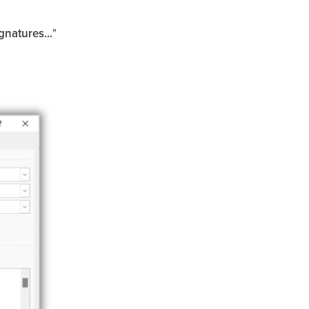
gnatures...
"