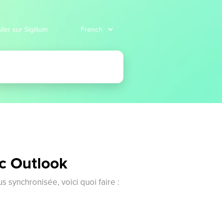
ller sur Sigilium
ec Outlook
us synchronisée, voici quoi faire :