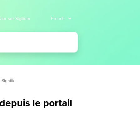
ller sur Sigilium
Signitic
epuis le portail