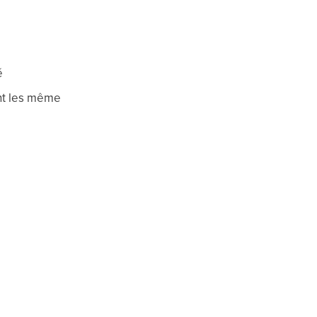
é
ent les même